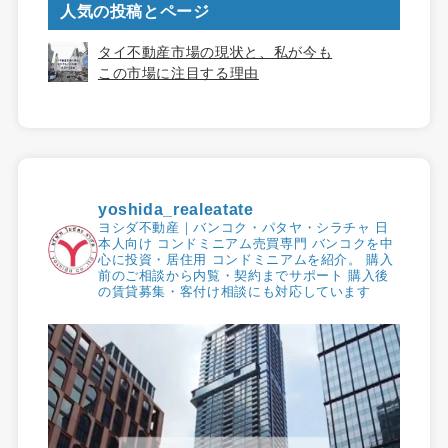
人気の投稿とページ
タイ不動産市場の現状と、私が今も
この市場に注目する理由
yoshida_realeatate
ヨシダ不動産｜バンコク・パタヤ・シラチャ
日
本人向け コンドミニアム売買専門
バンコクを中
心に投資・居住用
コンドミニアムを紹介。
購入
前のご相談から内覧・契約までサポート
購入後
の賃貸募集・客付け相談にも対応しています