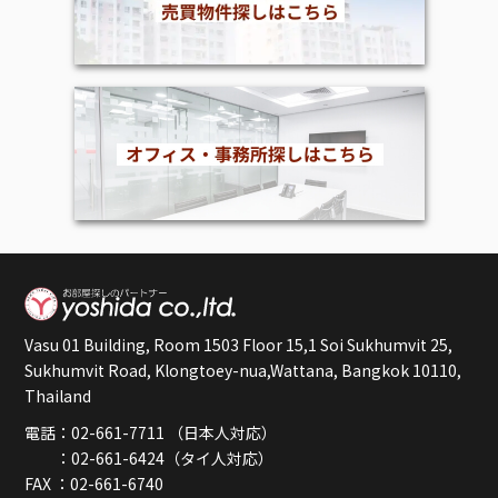
Vasu 01 Building, Room 1503 Floor 15,1 Soi Sukhumvit 25,
Sukhumvit Road, Klongtoey-nua,Wattana, Bangkok 10110,
Thailand
電話：02-661-7711 （日本人対応）
：02-661-6424（タイ人対応）
FAX ：02-661-6740