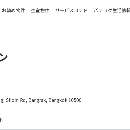
お勧め物件
空室物件
サービスコンド
バンコク生活情
ンコク低層階物件
賃貸マンションの特
シラチャ特集物件
賃貸マンションの基礎
物件選びのポイン
ン
更に考えたいこと
お引越しマニュア
バンコクの生活費
ng, Silom Rd, Bangrak, Bangkok 10500
ご入居までの流れ
エリアについて
ト
コンドミニアムの構