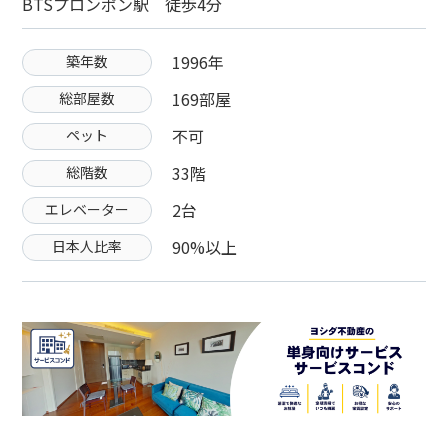
BTSプロンポン駅 徒歩4分
1996年
築年数
169部屋
総部屋数
不可
ペット
33階
総階数
2台
エレベーター
90%以上
日本人比率