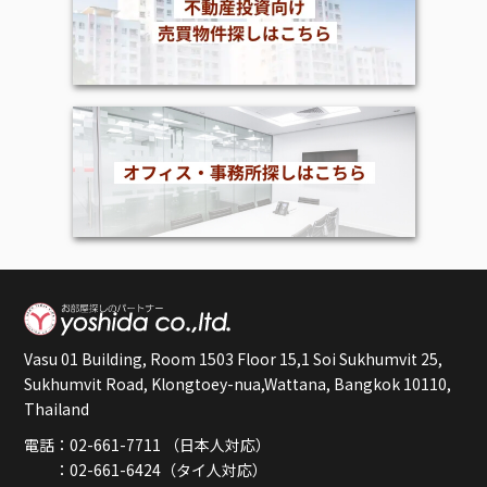
Vasu 01 Building, Room 1503 Floor 15,1 Soi Sukhumvit 25,
Sukhumvit Road, Klongtoey-nua,Wattana, Bangkok 10110,
Thailand
電話：02-661-7711 （日本人対応）
：02-661-6424（タイ人対応）