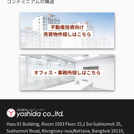
コンドミニアムの構造
Vasu 01 Building, Room 1503 Floor 15,1 Soi Sukhumvit 25,
Sukhumvit Road, Klongtoey-nua,Wattana, Bangkok 10110,