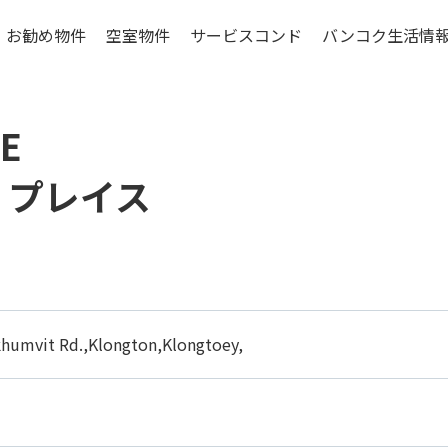
お勧め物件
空室物件
サービスコンド
バンコク生活情
ンコク低層階物件
賃貸マンションの特
CE
シラチャ特集物件
賃貸マンションの基礎
物件選びのポイン
・プレイス
更に考えたいこと
お引越しマニュア
バンコクの生活費
khumvit Rd.,Klongton,Klongtoey,
ご入居までの流れ
エリアについて
コンドミニアムの構