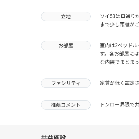
ソイ53は車通り
立地
まで少し距離がご
室内は2ベッドル
お部屋
す。各お部屋に
な内装でまとまっ
家賃が低く設定
ファシリティ
トンロー界隈で
推薦コメント
共益施設