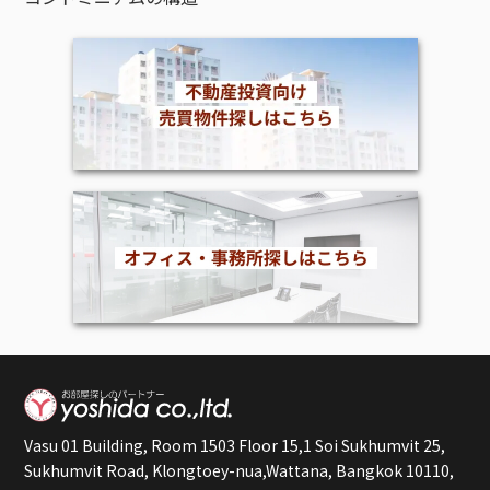
Vasu 01 Building, Room 1503 Floor 15,1 Soi Sukhumvit 25,
Sukhumvit Road, Klongtoey-nua,Wattana, Bangkok 10110,