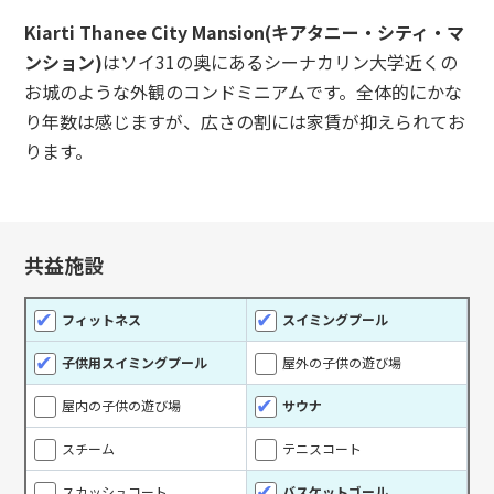
Kiarti Thanee City Mansion(キアタニー・シティ・マ
ンション)
はソイ31の奥にあるシーナカリン大学近くの
お城のような外観のコンドミニアムです。全体的にかな
り年数は感じますが、広さの割には家賃が抑えられてお
ります。
共益施設
フィットネス
スイミングプール
子供用スイミングプール
屋外の子供の遊び場
屋内の子供の遊び場
サウナ
スチーム
テニスコート
スカッシュコート
バスケットゴール