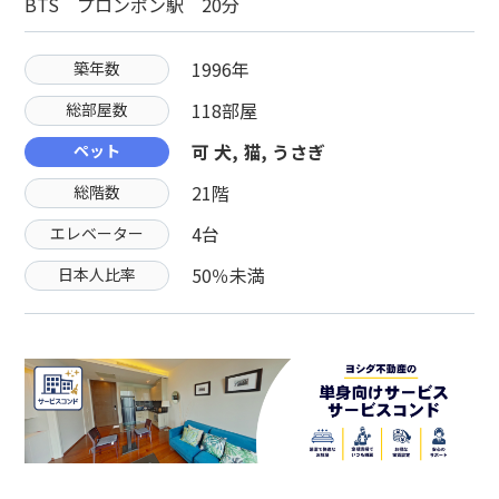
BTS プロンポン駅 20分
1996年
築年数
118部屋
総部屋数
可 犬, 猫, うさぎ
ペット
21階
総階数
4台
エレベーター
50％未満
日本人比率