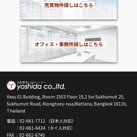
Vasu 01 Building, Room 1503 Floor 15,1 Soi Sukhumvit 25,
Sukhumvit Road, Klongtoey-nua,Wattana, Bangkok 10110,
Thailand
電話：02-661-7711 （日本人対応）
：02-661-6424（タイ人対応）
FAX ：02-661-6740