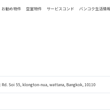
お勧め物件
空室物件
サービスコンド
バンコク生活情
ンコク低層階物件
賃貸マンションの特
シラチャ特集物件
賃貸マンションの基礎
物件選びのポイン
更に考えたいこと
お引越しマニュア
バンコクの生活費
 Rd. Soi 55, klongton-nua, wattana, Bangkok, 10110
ご入居までの流れ
エリアについて
コンドミニアムの構