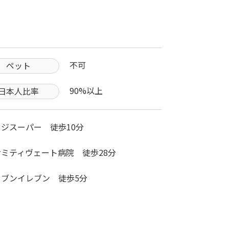
不可
ペット
90%以上
日本人比率
フジスーパー 徒歩10分
サミティヴェート病院 徒歩28分
セブンイレブン 徒歩5分