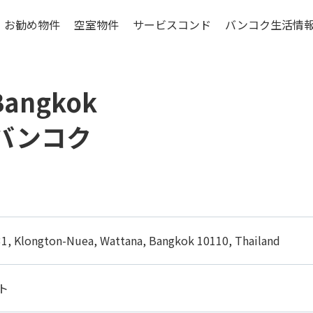
お勧め物件
空室物件
サービスコンド
バンコク生活情
ンコク低層階物件
賃貸マンションの特
Bangkok
シラチャ特集物件
賃貸マンションの基礎
物件選びのポイン
 バンコク
更に考えたいこと
お引越しマニュア
バンコクの生活費
1, Klongton-Nuea, Wattana, Bangkok 10110, Thailand
ご入居までの流れ
エリアについて
ト
コンドミニアムの構