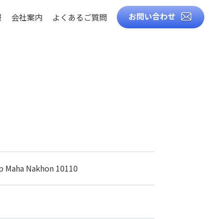
お問い合わせ
報
会社案内
よくあるご質問
徴
知識
ト
ル
ep Maha Nakhon 10110
造