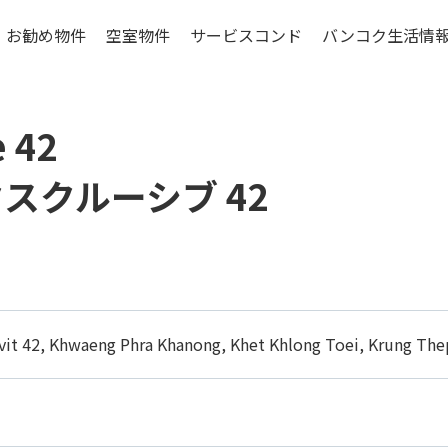
お勧め物件
空室物件
サービスコンド
バンコク生活情
ンコク低層階物件
賃貸マンションの特
e 42
シラチャ特集物件
賃貸マンションの基礎
物件選びのポイン
スクルーシブ 42
更に考えたいこと
お引越しマニュア
バンコクの生活費
it 42, Khwaeng Phra Khanong, Khet Khlong Toei, Krung Th
ご入居までの流れ
エリアについて
コンドミニアムの構