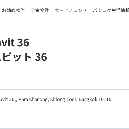
お勧め物件
空室物件
サービスコンド
バンコク生活情
ンコク低層階物件
賃貸マンションの特
vit 36
シラチャ特集物件
賃貸マンションの基礎
物件選びのポイン
ビット 36
更に考えたいこと
お引越しマニュア
バンコクの生活費
vit 36,, Phra Khanong, Khlong Toei, Bangkok 10110
ご入居までの流れ
エリアについて
コンドミニアムの構