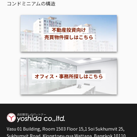
コンドミニアムの構造
Vasu 01 Building, Room 1503 Floor 15,1 Soi Sukhumvit 25,
Sukhumvit Road, Klongtoey-nua,Wattana, Bangkok 10110,