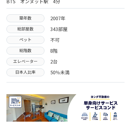
BTS オンヌット駅 4分
2007年
築年数
343部屋
総部屋数
不可
ペット
8階
総階数
2台
エレベーター
50％未満
日本人比率