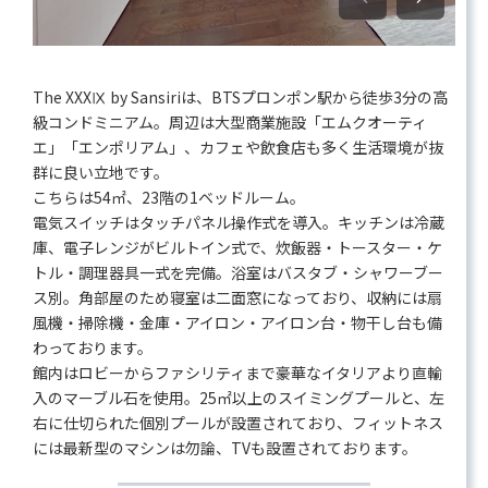
The XXXⅨ by Sansiriは、BTSプロンポン駅から徒歩3分の高
級コンドミニアム。周辺は大型商業施設「エムクオーティ
エ」「エンポリアム」、カフェや飲食店も多く生活環境が抜
群に良い立地です。
こちらは54㎡、23階の1ベッドルーム。
電気スイッチはタッチパネル操作式を導入。キッチンは冷蔵
庫、電子レンジがビルトイン式で、炊飯器・トースター・ケ
トル・調理器具一式を完備。浴室はバスタブ・シャワーブー
ス別。角部屋のため寝室は二面窓になっており、収納には扇
風機・掃除機・金庫・アイロン・アイロン台・物干し台も備
わっております。
館内はロビーからファシリティまで豪華なイタリアより直輸
入のマーブル石を使用。25㎡以上のスイミングプールと、左
右に仕切られた個別プールが設置されており、フィットネス
には最新型のマシンは勿論、TVも設置されております。