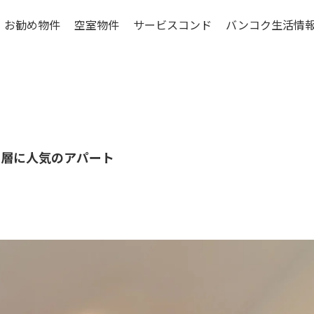
お勧め物件
空室物件
サービスコンド
バンコク生活情
ンコク低層階物件
賃貸マンションの特
シラチャ特集物件
賃貸マンションの基礎
物件選びのポイン
更に考えたいこと
ー層に人気のアパート
お引越しマニュア
バンコクの生活費
ご入居までの流れ
エリアについて
コンドミニアムの構