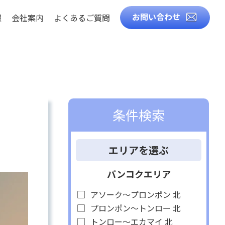
お問い合わせ
報
会社案内
よくあるご質問
徴
知識
ト
条件検索
ル
エリアを選ぶ
バンコクエリア
アソーク～プロンポン 北
プロンポン～トンロー 北
造
トンロー～エカマイ 北